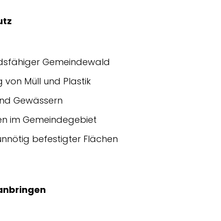
utz
ndsfähiger Gemeindewald
von Müll und Plastik
und Gewässern
en im Gemeindegebiet
unnötig befestigter Flächen
ranbringen