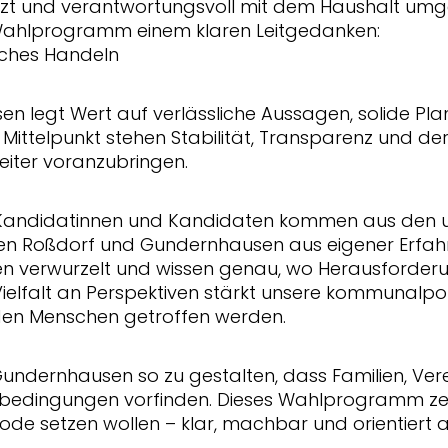
 setzt und verantwortungsvoll mit dem Haushalt umg
Wahlprogramm einem klaren Leitgedanken:
liches Handeln
n legt Wert auf verlässliche Aussagen, solide P
 Mittelpunkt stehen Stabilität, Transparenz und d
eiter voranzubringen.
e Kandidatinnen und Kandidaten kommen aus den u
en Roßdorf und Gundernhausen aus eigener Erfahrun
n verwurzelt und wissen genau, wo Herausforder
Vielfalt an Perspektiven stärkt unsere kommunalpoli
den Menschen getroffen werden.
 Gundernhausen so zu gestalten, dass Familien, Ve
sbedingungen vorfinden. Dieses Wahlprogramm zeig
de setzen wollen – klar, machbar und orientiert