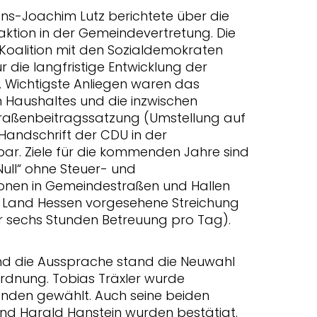
ans-Joachim Lutz berichtete über die
aktion in der Gemeindevertretung. Die
 Koalition mit den Sozialdemokraten
r die langfristige Entwicklung der
 Wichtigste Anliegen waren das
n Haushaltes und die inzwischen
raßenbeitragssatzung (Umstellung auf
Handschrift der CDU in der
nbar. Ziele für die kommenden Jahre sind
ull“ ohne Steuer- und
ionen in Gemeindestraßen und Hallen
 Land Hessen vorgesehene Streichung
r sechs Stunden Betreuung pro Tag).
und die Aussprache stand die Neuwahl
rdnung. Tobias Träxler wurde
enden gewählt. Auch seine beiden
und Harald Hanstein wurden bestätigt.