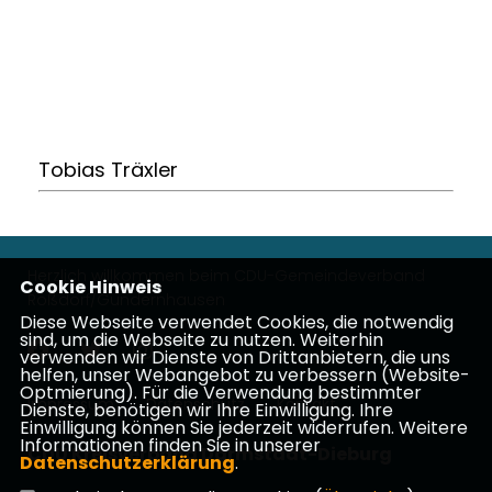
Tobias Träxler
Herzlich willkommen beim CDU-Gemeindeverband
Cookie Hinweis
Roßdorf/Gundernhausen
Diese Webseite verwendet Cookies, die notwendig
sind, um die Webseite zu nutzen. Weiterhin
verwenden wir Dienste von Drittanbietern, die uns
helfen, unser Webangebot zu verbessern (Website-
Optmierung). Für die Verwendung bestimmter
Impressum
Datenschutz
Kontakt
Dienste, benötigen wir Ihre Einwilligung. Ihre
Einwilligung können Sie jederzeit widerrufen. Weitere
Informationen finden Sie in unserer
CDU Kreisverband Darmstadt-Dieburg
Datenschutzerklärung
.