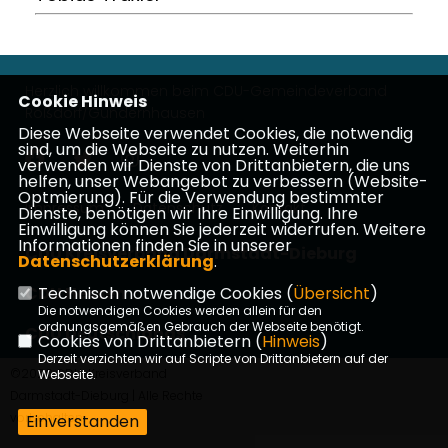
Herzlich willkommen beim CDU-Gemeindeverband
Cookie Hinweis
Roßdorf/Gundernhausen
Diese Webseite verwendet Cookies, die notwendig
sind, um die Webseite zu nutzen. Weiterhin
verwenden wir Dienste von Drittanbietern, die uns
helfen, unser Webangebot zu verbessern (Website-
Optmierung). Für die Verwendung bestimmter
Impressum
Datenschutz
Kontakt
Dienste, benötigen wir Ihre Einwilligung. Ihre
Einwilligung können Sie jederzeit widerrufen. Weitere
Informationen finden Sie in unserer
CDU Kreisverband Darmstadt-Dieburg
Datenschutzerklärung
.
CDU Hessen
Technisch notwendige Cookies (
Übersicht
)
Die notwendigen Cookies werden allein für den
ordnungsgemäßen Gebrauch der Webseite benötigt.
CDU Deutschlands
Cookies von Drittanbietern (
Hinweis
)
Derzeit verzichten wir auf Scripte von Drittanbietern auf der
©2026 CDU-Kreisverband
Webseite.
Darmstadt-Dieburg | Alle Rechte
vorbehalten.
Einverstanden