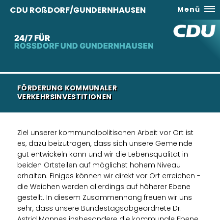
CDU ROßDORF/GUNDERNHAUSEN
Menü
24/7 FÜR
ROSSDORF UND GUNDERNHAUSEN
FÖRDERUNG KOMMUNALER
VERKEHRSINVESTITIONEN
Ziel unserer kommunalpolitischen Arbeit vor Ort ist
es, dazu beizutragen, dass sich unsere Gemeinde
gut entwickeln kann und wir die Lebensqualität in
beiden Ortsteilen auf möglichst hohem Niveau
erhalten. Einiges können wir direkt vor Ort erreichen -
die Weichen werden allerdings auf höherer Ebene
gestellt. In diesem Zusammenhang freuen wir uns
sehr, dass unsere Bundestagsabgeordnete Dr.
Astrid Mannes insbesondere die kommunale Ebene